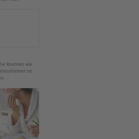
che Routinen wie 
essfreiheit ist 
en.