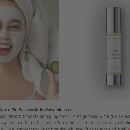
etox: Ein Balanceakt für Gesunde Haut
s Detox nur für die Reinigung steht, ist es genauso wichtig, die Haut
tsspendende Detox-Produkte können helfen, die Hautbarriere zu stärke
n. Ein ausgewogener Ansatz ist der Schlüssel für gesunde und strahl