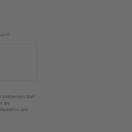
äuern?
 strahlenden Start 
r die 
 Hautdetox sein 