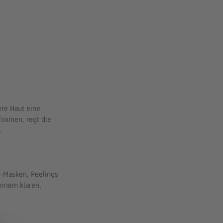
re Haut eine 
Toxinen, regt die 
.
x-Masken, Peelings 
einem klaren, 