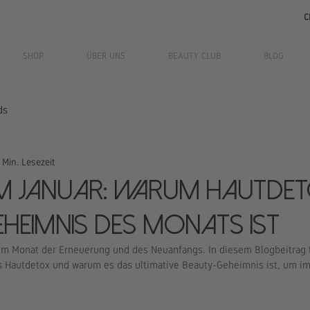
C
SHOP
ÜBER UNS
BEAUTY CLUB
BLOG
ds
 Min. Lesezeit
im Januar: Warum Hautdet
heimnis des Monats ist
m Monat der Erneuerung und des Neuanfangs. In diesem Blogbeitrag t
es Hautdetox und warum es das ultimative Beauty-Geheimnis ist, um im