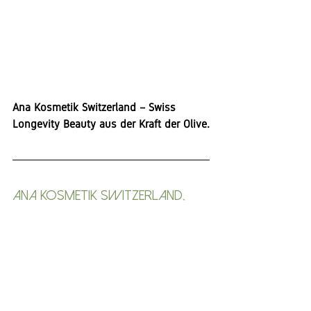
Ana Kosmetik Switzerland – Swiss 
Longevity Beauty aus der Kraft der Olive.
ANA KOSMETIK Switzerland,
Ana Kosmetik Switzerland Produkte 
helfen der Haut sich selbst wieder in ihr 
natürliches Gleichgewicht zu bringen. 
Wir setzen dabei auf eine hohe Qualität 
aus natürlichen Inhaltsstoffen, 