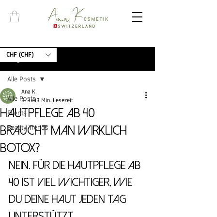
CHF (CHF)
Beitrag
Alle Posts
Ana K.
Alle Posts
8. Juli
3 Min. Lesezeit
Hautpflege ab 40 –
Events
Beauty Trends
Braucht man wirklich
Botox?
Nein. Für die HAutpflege ab 
40 ist Viel wichtiger, wie 
du deine Haut jeden Tag 
unterstützt.